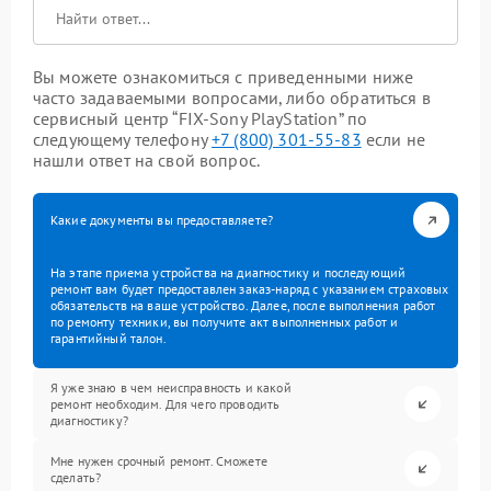
Вы можете ознакомиться с приведенными ниже
часто задаваемыми вопросами, либо обратиться в
сервисный центр “FIX-Sony PlayStation” по
следующему телефону
+7 (800) 301-55-83
если не
нашли ответ на свой вопрос.
Какие документы вы предоставляете?
На этапе приема устройства на диагностику и последующий
ремонт вам будет предоставлен заказ-наряд с указанием страховых
обязательств на ваше устройство. Далее, после выполнения работ
по ремонту техники, вы получите акт выполненных работ и
гарантийный талон.
Я уже знаю в чем неисправность и какой
ремонт необходим. Для чего проводить
диагностику?
Мне нужен срочный ремонт. Сможете
сделать?