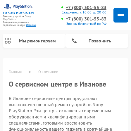
+7 (800) 301-55-83
Ежедневно, с 10:00 до 20:00
FIX-SONY PLAYSTATION
Ремонт устройств Sony
+7 (800) 301-55-83
PlayStation
Специализированный
Звонок бесплатный по РФ
cервисный центр г.
Иваново
Мы ремонтируем
Позвонить
Ремонт игровых приставок Sony PlayStation
Главная
О компании
О сервисном центре в Иванове
В Иванове сервисные центры предлагают
высококачественный ремонт устройств Sony
PlayStation. Эти центры оснащены современным
оборудованием и квалифицированными
специалистами, готовыми восстановить
функциональность вашего гаджета в кратчайшие