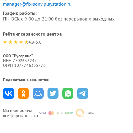
manager@fix-sony playstation.ru
График работы:
ПН-ВСК с 9:00 до 21:00 без перерывов и выходных
Рейтинг сервисного центра
4.9-5.0
ООО "Русервис"
ИНН 7702633247
ОГРН 1077746335776
Поделиться в соц. сетях:
Мы принимаем
все формы оплаты