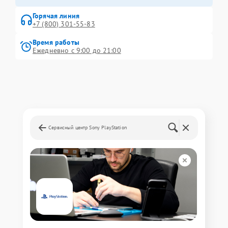
Горячая линия
+7 (800) 301-55-83
Время работы
Ежедневно с 9:00 до 21:00
Сервисный центр Sony PlayStation