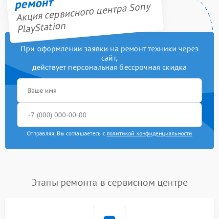
ремонт
Акция сервисного центра Sony
PlayStation
При оформлении заявки на ремонт техники через
сайт,
действует персональная бессрочная скидка
Отправляя, Вы соглашаетесь с
политикой конфиденциальности
Этапы ремонта в сервисном центре