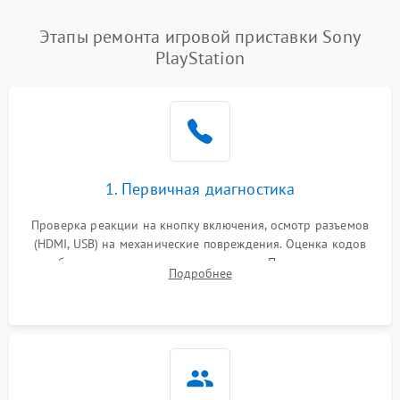
Этапы ремонта игровой приставки Sony
PlayStation
1. Первичная диагностика
Проверка реакции на кнопку включения, осмотр разъемов
(HDMI, USB) на механические повреждения. Оценка кодов
ошибок на экране или по индикаторам. Проверка чтения
Подробнее
дисков, работы геймпадов и наличия гарантийных пломб.