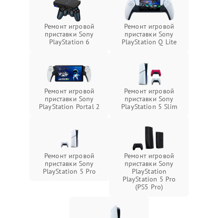
Ремонт игровой
Ремонт игровой
приставки Sony
приставки Sony
PlayStation 6
PlayStation Q Lite
Ремонт игровой
Ремонт игровой
приставки Sony
приставки Sony
PlayStation Portal 2
PlayStation 5 Slim
Ремонт игровой
Ремонт игровой
приставки Sony
приставки Sony
PlayStation 5 Pro
PlayStation
PlayStation 5 Pro
(PS5 Pro)