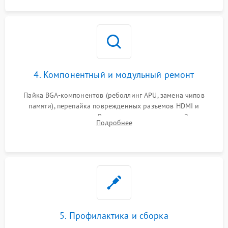
4. Компонентный и модульный ремонт
Пайка BGA-компонентов (реболлинг APU, замена чипов
памяти), перепайка поврежденных разъемов HDMI и
контроллеров питания. Восстановление дорожек. Замена
Подробнее
неисправного жесткого диска, SSD или лазерной головки
привода.
5. Профилактика и сборка