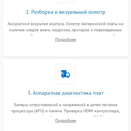
2. Разборка и визуальный осмотр
Аккуратное вскрытие корпуса. Осмотр материнской платы на
наличие следов влаги, коррозии, прогаров и поврежденных
элементов. Оценка состояния системы охлаждения, турбины
Подробнее
кулера и степени загрязнения радиатора пылью.
3. Аппаратная диагностика плат
Замеры сопротивлений и напряжений в цепях питания
процессора (APU) и памяти. Проверка HDMI-контроллера,
микросхем флеш-памяти и модуля Wi-Fi
Подробнее