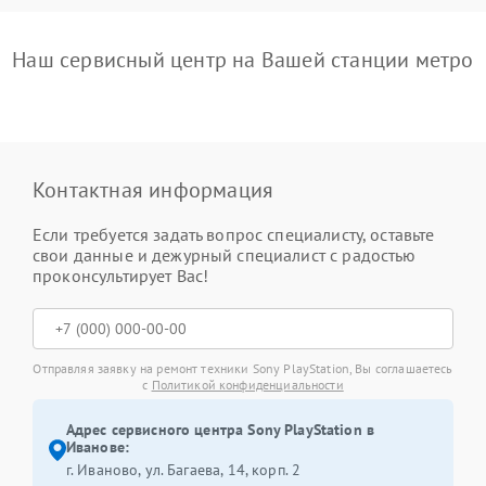
Наш сервисный центр на Вашей станции метро
Контактная информация
Если требуется задать вопрос специалисту, оставьте
свои данные и дежурный специалист с радостью
проконсультирует Вас!
Отправляя заявку на ремонт техники Sony PlayStation, Вы соглашаетесь
с
Политикой конфиденциальности
Адрес сервисного центра Sony PlayStation в
Иванове:
г. Иваново, ул. Багаева, 14, корп. 2