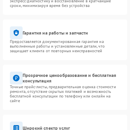
экспресс-диагностику и восстановление в кратчайшие
сроки, минимизируя время без устройства
Гарантия на работы и запчасти
Предоставляется документированная гарантия на
выполненные работы и установленные детали, что
защищает клиента от повторных неисправностей
Прозрачное ценообразование и бесплатная
консультация
Точные прайс-листы, предварительная оценка стоимости
ремонта, отсутствие скрытых платежей и возможность
бесплатной консультации по телефону или онлайн на
сайте
Широкий спектр услуг