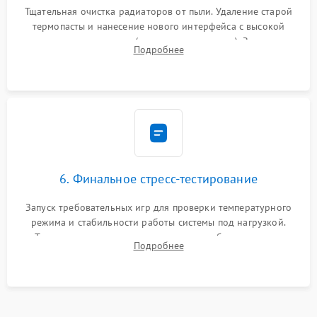
Тщательная очистка радиаторов от пыли. Удаление старой
термопасты и нанесение нового интерфейса с высокой
теплопроводностью (или жидкого металла). Замена
Подробнее
термопрокладок. Аккуратная сборка консоли и подключение
шлейфов.
6. Финальное стресс-тестирование
Запуск требовательных игр для проверки температурного
режима и стабильности работы системы под нагрузкой.
Тестирование привода, синхронизации беспроводных
Подробнее
геймпадов, выхода в сеть и выдачи изображения без
артефактов.