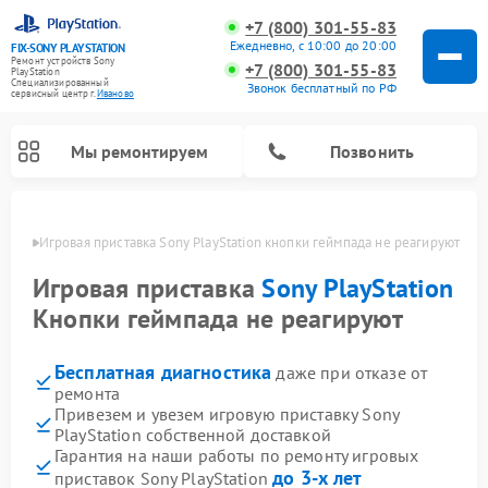
+7 (800) 301-55-83
Ежедневно, с 10:00 до 20:00
FIX-SONY PLAYSTATION
Ремонт устройств Sony
+7 (800) 301-55-83
PlayStation
Специализированный
Звонок бесплатный по РФ
cервисный центр г.
Иваново
Мы ремонтируем
Позвонить
анове
Игровая приставка Sony PlayStation кнопки геймпада не реагируют
Ремонт игровых приставок Sony PlayStation
Игровая приставка
Sony PlayStation
Кнопки геймпада не реагируют
Бесплатная диагностика
даже при отказе от
ремонта
Привезем и увезем игровую приставку Sony
PlayStation собственной доставкой
Гарантия на наши работы по ремонту игровых
до 3-х лет
приставок Sony PlayStation