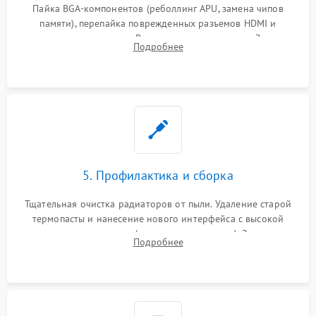
Пайка BGA-компонентов (реболлинг APU, замена чипов
памяти), перепайка поврежденных разъемов HDMI и
контроллеров питания. Восстановление дорожек. Замена
Подробнее
неисправного жесткого диска, SSD или лазерной головки
привода.
5. Профилактика и сборка
Тщательная очистка радиаторов от пыли. Удаление старой
термопасты и нанесение нового интерфейса с высокой
теплопроводностью (или жидкого металла). Замена
Подробнее
термопрокладок. Аккуратная сборка консоли и подключение
шлейфов.