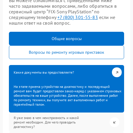
Вы можете ознакомиться с приведенными ниже
часто задаваемыми вопросами, либо обратиться в
сервисный центр “FIX-Sony PlayStation” по
следующему телефону
+7 (800) 301-55-83
если не
нашли ответ на свой вопрос.
Общие вопросы
Вопросы по ремонту игровых приставок
Какие документы вы предоставляете?
На этапе приема устройства на диагностику и последующий
ремонт вам будет предоставлен заказ-наряд с указанием страховых
обязательств на ваше устройство. Далее, после выполнения работ
по ремонту техники, вы получите акт выполненных работ и
гарантийный талон.
Я уже знаю в чем неисправность и какой
ремонт необходим. Для чего проводить
диагностику?