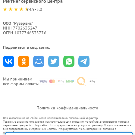
Рейтинг сервисного центра
4.9-5.0
ООО "Русервис"
ИНН 7702633247
ОГРН 1077746335776
Поделиться в соц. сетях:
Мы принимаем
все формы оплаты
Политика конфиденциальности
Вся информация на сайте носит исключительно справочный характер.
Товарные знаки используются исключительно для описания устройств, в отношении которых
сервисные центры ivn.playstation-fix.ru предоставляют услуги по ремонту. Услуги оказываются
в неавторизованных сервисных центрах ivn.playstation-fix.ru, которые не связаны с
правообладателями товарных знаков или их официальными представителями.