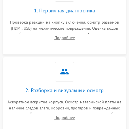
1. Первичная диагностика
Проверка реакции на кнопку включения, осмотр разъемов
(HDMI, USB) на механические повреждения. Оценка кодов
ошибок на экране или по индикаторам. Проверка чтения
Подробнее
дисков, работы геймпадов и наличия гарантийных пломб.
2. Разборка и визуальный осмотр
Аккуратное вскрытие корпуса. Осмотр материнской платы на
наличие следов влаги, коррозии, прогаров и поврежденных
элементов. Оценка состояния системы охлаждения, турбины
Подробнее
кулера и степени загрязнения радиатора пылью.