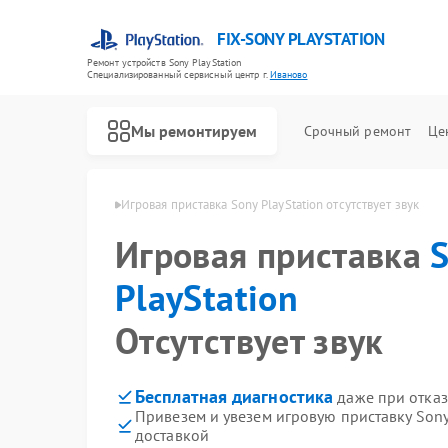
FIX-SONY PLAYSTATION
Ремонт устройств Sony PlayStation
Специализированный cервисный центр г.
Иваново
Мы ремонтируем
Срочный ремонт
Це
Ремонт игровых приставок Sony PlayStation
ayStation в Иванове
Игровая приставка Sony PlayStation отсутствует звук
Игровая приставка
PlayStation
Отсутствует звук
Бесплатная диагностика
даже при отказ
Привезем и увезем игровую приставку Sony
доставкой