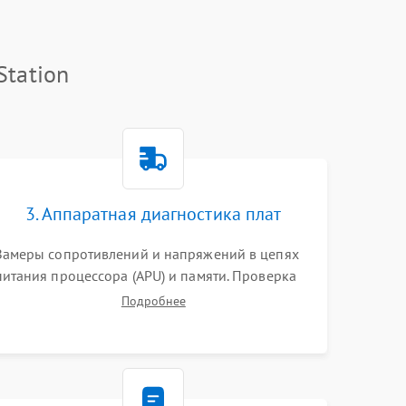
Station
3. Аппаратная диагностика плат
Замеры сопротивлений и напряжений в цепях
питания процессора (APU) и памяти. Проверка
HDMI-контроллера, микросхем флеш-памяти и
Подробнее
модуля Wi-Fi