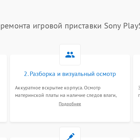
ремонта игровой приставки Sony Play
2. Разборка и визуальный осмотр
Аккуратное вскрытие корпуса. Осмотр
материнской платы на наличие следов влаги,
коррозии, прогаров и поврежденных
Подробнее
элементов. Оценка состояния системы
охлаждения, турбины кулера и степени
загрязнения радиатора пылью.