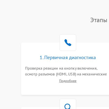
Этапы 
1. Первичная диагностика
Проверка реакции на кнопку включения,
осмотр разъемов (HDMI, USB) на механические
повреждения. Оценка кодов ошибок на экране
Подробнее
или по индикаторам. Проверка чтения дисков,
работы геймпадов и наличия гарантийных
пломб.