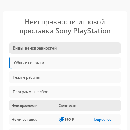
Неисправности игровой
приставки Sony PlayStation
Виды неисправностей
Общие поломки
Режим работы
Программные сбои
Неисправности
Стоимость
Видео и HDMI
Не читает диск
890 ₽
Подробнее →
Звук и аудиовыходы