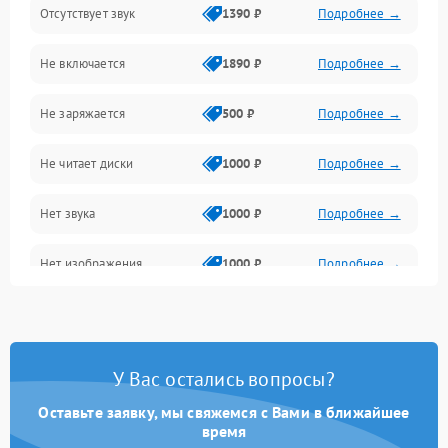
Отсутствует звук
1390 ₽
Подробнее →
Диски и привод
Не включается
1890 ₽
Подробнее →
Сеть и онлайн
Не заряжается
500 ₽
Подробнее →
Геймпады и аксессуары
Не читает диски
1000 ₽
Подробнее →
Разъёмы и корпус
Нет звука
1000 ₽
Подробнее →
Питание и электрика
Нет изображения
1000 ₽
Подробнее →
Перегрев и охлаждение
Память и накопители
Изображение
У Вас остались вопросы?
Оставьте заявку, мы свяжемся с Вами в ближайшее
время