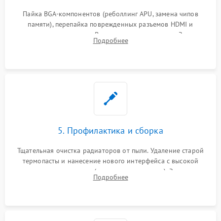
Пайка BGA-компонентов (реболлинг APU, замена чипов
памяти), перепайка поврежденных разъемов HDMI и
контроллеров питания. Восстановление дорожек. Замена
Подробнее
неисправного жесткого диска, SSD или лазерной головки
привода.
5. Профилактика и сборка
Тщательная очистка радиаторов от пыли. Удаление старой
термопасты и нанесение нового интерфейса с высокой
теплопроводностью (или жидкого металла). Замена
Подробнее
термопрокладок. Аккуратная сборка консоли и подключение
шлейфов.