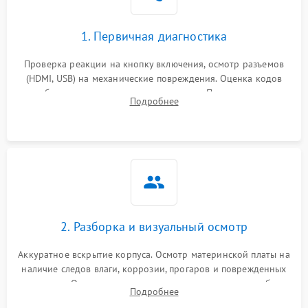
1. Первичная диагностика
Проверка реакции на кнопку включения, осмотр разъемов
(HDMI, USB) на механические повреждения. Оценка кодов
ошибок на экране или по индикаторам. Проверка чтения
Подробнее
дисков, работы геймпадов и наличия гарантийных пломб.
2. Разборка и визуальный осмотр
Аккуратное вскрытие корпуса. Осмотр материнской платы на
наличие следов влаги, коррозии, прогаров и поврежденных
элементов. Оценка состояния системы охлаждения, турбины
Подробнее
кулера и степени загрязнения радиатора пылью.