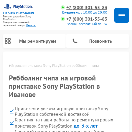
+7 (800) 301-55-83
Ежедневно, с 10:00 до 20:00
FIX-SONY PLAYSTATION
Ремонт устройств Sony
+7 (800) 301-55-83
PlayStation
Специализированный
Звонок бесплатный по РФ
cервисный центр г.
Иваново
Мы ремонтируем
Позвонить
анове
Игровая приставка Sony PlayStation ребболинг чипа
Ремонт игровых приставок Sony PlayStation
Ребболинг чипа на игровой
приставке Sony PlayStation в
Иванове
Привезем и увезем игровую приставку Sony
PlayStation собственной доставкой
Гарантия на наши работы по ремонту игровых
до 3-х лет
приставок Sony PlayStation
Срочный ремонт игровых приставок Sony