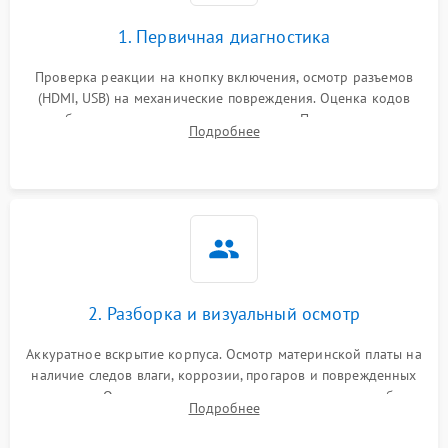
1. Первичная диагностика
Проверка реакции на кнопку включения, осмотр разъемов
(HDMI, USB) на механические повреждения. Оценка кодов
ошибок на экране или по индикаторам. Проверка чтения
Подробнее
дисков, работы геймпадов и наличия гарантийных пломб.
2. Разборка и визуальный осмотр
Аккуратное вскрытие корпуса. Осмотр материнской платы на
наличие следов влаги, коррозии, прогаров и поврежденных
элементов. Оценка состояния системы охлаждения, турбины
Подробнее
кулера и степени загрязнения радиатора пылью.