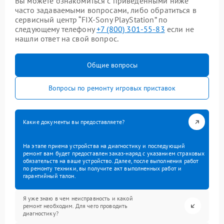
Вы можете ознакомиться с приведенными ниже
часто задаваемыми вопросами, либо обратиться в
сервисный центр “FIX-Sony PlayStation” по
следующему телефону
+7 (800) 301-55-83
если не
нашли ответ на свой вопрос.
Общие вопросы
Вопросы по ремонту игровых приставок
Какие документы вы предоставляете?
На этапе приема устройства на диагностику и последующий
ремонт вам будет предоставлен заказ-наряд с указанием страховых
обязательств на ваше устройство. Далее, после выполнения работ
по ремонту техники, вы получите акт выполненных работ и
гарантийный талон.
Я уже знаю в чем неисправность и какой
ремонт необходим. Для чего проводить
диагностику?