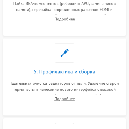
Пайка BGA-компонентов (реболлинг APU, замена чипов
памяти), перепайка поврежденных разъемов HDMI и
контроллеров питания. Восстановление дорожек. Замена
Подробнее
неисправного жесткого диска, SSD или лазерной головки
привода.
5. Профилактика и сборка
Тщательная очистка радиаторов от пыли. Удаление старой
термопасты и нанесение нового интерфейса с высокой
теплопроводностью (или жидкого металла). Замена
Подробнее
термопрокладок. Аккуратная сборка консоли и подключение
шлейфов.