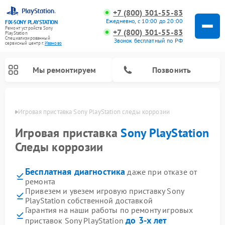
+7 (800) 301-55-83
Ежедневно, с 10:00 до 20:00
FIX-SONY PLAYSTATION
Ремонт устройств Sony
+7 (800) 301-55-83
PlayStation
Специализированный
Звонок бесплатный по РФ
cервисный центр г.
Иваново
Мы ремонтируем
Позвонить
анове
Игровая приставка Sony PlayStation следы коррозии
Ремонт игровых приставок Sony PlayStation
Игровая приставка
Sony PlayStation
Следы коррозии
Бесплатная диагностика
даже при отказе от
ремонта
Привезем и увезем игровую приставку Sony
PlayStation собственной доставкой
Гарантия на наши работы по ремонту игровых
до 3-х лет
приставок Sony PlayStation