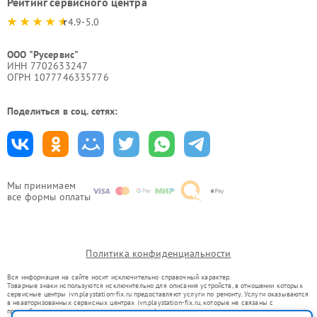
Рейтинг сервисного центра
4.9-5.0
ООО "Русервис"
ИНН 7702633247
ОГРН 1077746335776
Поделиться в соц. сетях:
Мы принимаем
все формы оплаты
Политика конфиденциальности
Вся информация на сайте носит исключительно справочный характер.
Товарные знаки используются исключительно для описания устройств, в отношении которых
сервисные центры ivn.playstation-fix.ru предоставляют услуги по ремонту. Услуги оказываются
в неавторизованных сервисных центрах ivn.playstation-fix.ru, которые не связаны с
правообладателями товарных знаков или их официальными представителями.