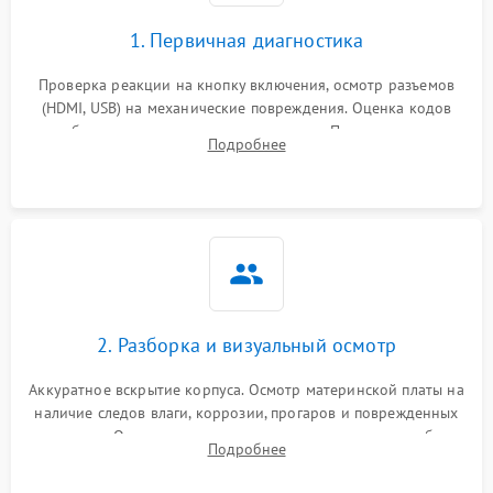
1. Первичная диагностика
Проверка реакции на кнопку включения, осмотр разъемов
(HDMI, USB) на механические повреждения. Оценка кодов
ошибок на экране или по индикаторам. Проверка чтения
Подробнее
дисков, работы геймпадов и наличия гарантийных пломб.
2. Разборка и визуальный осмотр
Аккуратное вскрытие корпуса. Осмотр материнской платы на
наличие следов влаги, коррозии, прогаров и поврежденных
элементов. Оценка состояния системы охлаждения, турбины
Подробнее
кулера и степени загрязнения радиатора пылью.