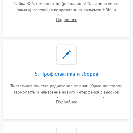
Пайка BGA-компонентов (реболлинг APU, замена чипов
памяти), перепайка поврежденных разъемов HDMI и
контроллеров питания. Восстановление дорожек. Замена
Подробнее
неисправного жесткого диска, SSD или лазерной головки
привода.
5. Профилактика и сборка
Тщательная очистка радиаторов от пыли. Удаление старой
термопасты и нанесение нового интерфейса с высокой
теплопроводностью (или жидкого металла). Замена
Подробнее
термопрокладок. Аккуратная сборка консоли и подключение
шлейфов.