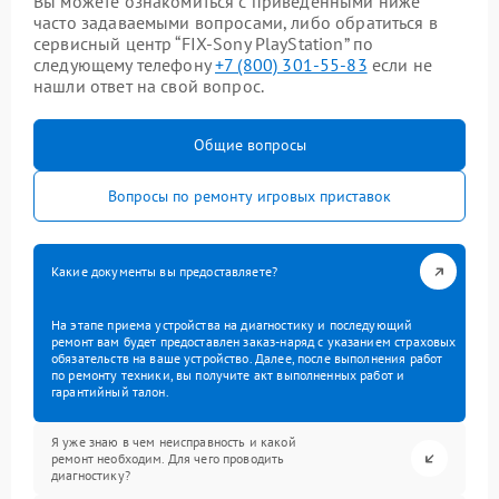
Вы можете ознакомиться с приведенными ниже
часто задаваемыми вопросами, либо обратиться в
сервисный центр “FIX-Sony PlayStation” по
следующему телефону
+7 (800) 301-55-83
если не
нашли ответ на свой вопрос.
Общие вопросы
Вопросы по ремонту игровых приставок
Какие документы вы предоставляете?
На этапе приема устройства на диагностику и последующий
ремонт вам будет предоставлен заказ-наряд с указанием страховых
обязательств на ваше устройство. Далее, после выполнения работ
по ремонту техники, вы получите акт выполненных работ и
гарантийный талон.
Я уже знаю в чем неисправность и какой
ремонт необходим. Для чего проводить
диагностику?