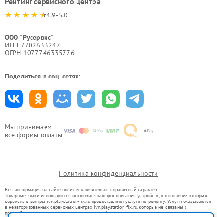
Рейтинг сервисного центра
4.9-5.0
ООО "Русервис"
ИНН 7702633247
ОГРН 1077746335776
Поделиться в соц. сетях:
Мы принимаем
все формы оплаты
Политика конфиденциальности
Вся информация на сайте носит исключительно справочный характер.
Товарные знаки используются исключительно для описания устройств, в отношении которых
сервисные центры ivn.playstation-fix.ru предоставляют услуги по ремонту. Услуги оказываются
в неавторизованных сервисных центрах ivn.playstation-fix.ru, которые не связаны с
правообладателями товарных знаков или их официальными представителями.