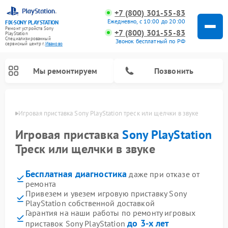
+7 (800) 301-55-83
Ежедневно, с 10:00 до 20:00
FIX-SONY PLAYSTATION
Ремонт устройств Sony
+7 (800) 301-55-83
PlayStation
Специализированный
Звонок бесплатный по РФ
cервисный центр г.
Иваново
Мы ремонтируем
Позвонить
анове
Игровая приставка Sony PlayStation треск или щелчки в звуке
Ремонт игровых приставок Sony PlayStation
Игровая приставка
Sony PlayStation
Треск или щелчки в звуке
Бесплатная диагностика
даже при отказе от
ремонта
Привезем и увезем игровую приставку Sony
PlayStation собственной доставкой
Гарантия на наши работы по ремонту игровых
до 3-х лет
приставок Sony PlayStation