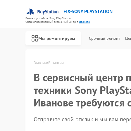
FIX-SONY PLAYSTATION
Ремонт устройств Sony PlayStation
Специализированный cервисный центр г.
Иваново
Мы ремонтируем
Срочный ремонт
Це
Ремонт игровых приставок Sony PlayStation
Главная
Вакансии
В сервисный центр 
техники Sony PlaySt
Иванове требуются 
Отправьте свой отклик и мы вам пе