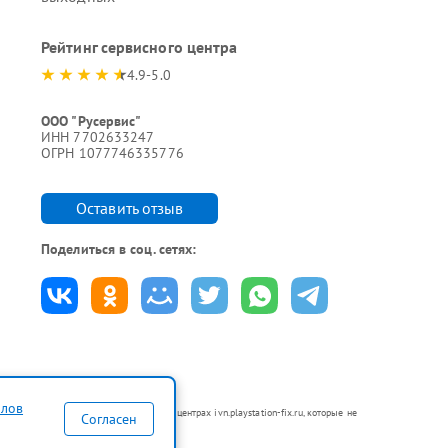
Рейтинг сервисного центра
4.9-5.0
ООО "Русервис"
ИНН 7702633247
ОГРН 1077746335776
Оставить отзыв
Поделиться в соц. сетях:
йлов
аются в неавторизованных сервисных центрах ivn.playstation-fix.ru, которые не
Согласен