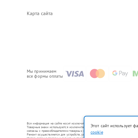
Карта сайта
Мы принимаем
все формы оплаты
Вся информация на сайте носит исключительно справочный характер.
Этот сайт использует ф
Товарные знаки используются исключительно для описания устройств, в отношении
связаны с правообладателями товарных знаков или их официальными представи
cookie
Ремонт осуществляется для устройств, уже введенных в гражданский оборот в с