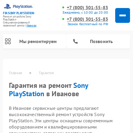
+7 (800) 301-55-83
Ежедневно, с 10:00 до 20:00
FIX-SONY PLAYSTATION
Ремонт устройств Sony
+7 (800) 301-55-83
PlayStation
Специализированный
Звонок бесплатный по РФ
cервисный центр г.
Иваново
Мы ремонтируем
Позвонить
Ремонт игровых приставок Sony PlayStation
Главная
Гарантия
Гарантия на ремонт
Sony
PlayStation
в Иванове
В Иванове сервисные центры предлагают
высококачественный ремонт устройств Sony
PlayStation. Эти центры оснащены современным
оборудованием и квалифицированными